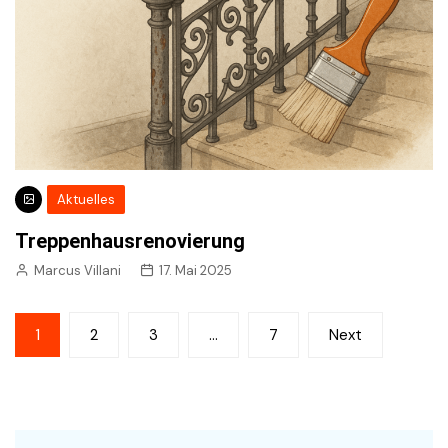
Aktuelles
Treppenhausrenovierung
Marcus Villani
17. Mai 2025
Seitennummerierung
1
2
3
…
7
Next
der
Beiträge