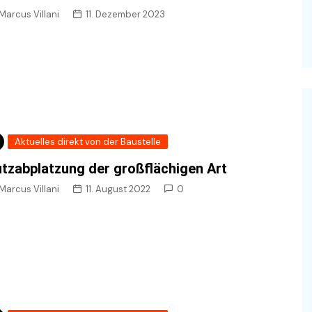
Do it yourself
Marcus Villani
11. Dezember 2023
Aktuelles direkt von der Baustelle
tzabplatzung der großflächigen Art
Marcus Villani
11. August 2022
0