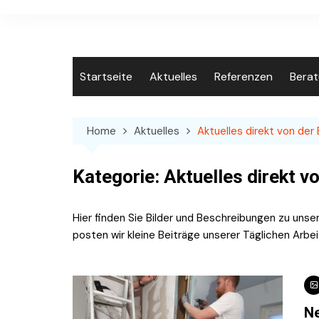
Skip
to
content
Startseite
Aktuelles
Referenzen
Bera
Home
Aktuelles
Aktuelles direkt von der 
Kategorie:
Aktuelles direkt v
Hier finden Sie Bilder und Beschreibungen zu unse
posten wir kleine Beiträge unserer Täglichen Arbei
Ne