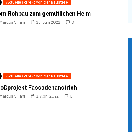
Aktuelles direkt von der Baustelle
om Rohbau zum gemütlichen Heim
Marcus Villani
23. Juni 2022
0
Aktuelles direkt von der Baustelle
oßprojekt Fassadenanstrich
Marcus Villani
2. April 2022
0