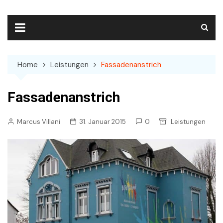
Skip
to
content
Home
Leistungen
Fassadenanstrich
Fassadenanstrich
Marcus Villani
31. Januar 2015
0
Leistungen