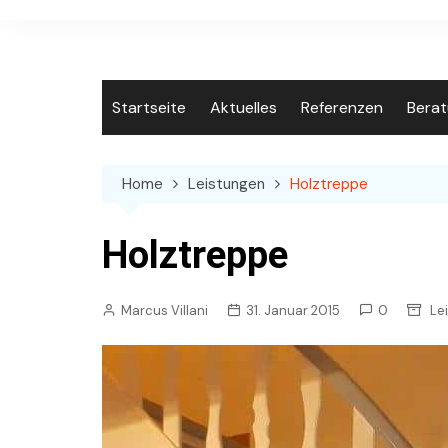
Skip
to
content
Startseite
Aktuelles
Referenzen
Bera
Home
Leistungen
Holztreppe
Holztreppe
Marcus Villani
31. Januar 2015
0
Le