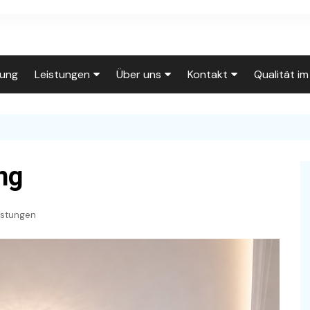
tung
Leistungen
Über uns
Kontakt
Qualität i
Leistungen
Über uns
Click to Call
0202/710240
Wohnungsrenovierung
Unser Team
Wohnungsrenovierung
Anfahrt
Fassadenanstrich
Auf der Baustelle
Individuelle Tapeten
ng
Kontakt
Kreativtechniken
Innungsbetrieb
Wasserschaden
Rückrufwunsch
istungen
Lackierarbeiten
Häufig gestellte Fragen
Lackierarbeiten
Impressum
Treppenhausrenovierung
Unsere Räumlichkeiten
Holztreppe
Datenschutzerklärung
Service für
Gut organisiert
Hausverwaltungen