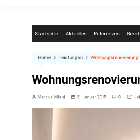
Skip
to
content
Startseite
Aktuelles
Referenzen
Bera
Home
Leistungen
Wohnungsrenovierung
Wohnungsrenovieru
Marcus Villani
31. Januar 2015
0
Le