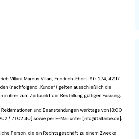
Do it yourself
eb Villani, Marcus Villani, Friedrich-Ebert-Str. 274, 42117
en (nachfolgend „Kunde“) gelten ausschließlich die
in ihrer zum Zeitpunkt der Bestellung gültigen Fassung.
en, Reklamationen und Beanstandungen werktags von [8:00
2 / 71 02 40] sowie per E-Mail unter [info@talfarbe.de].
ürliche Person, die ein Rechtsgeschäft zu einem Zwecke