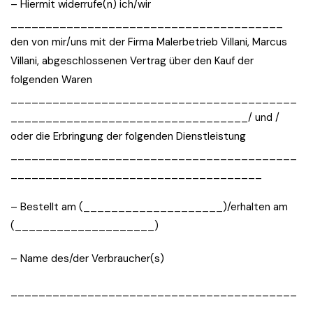
– Hiermit widerrufe(n) ich/wir
_______________________________________
den von mir/uns mit der Firma Malerbetrieb Villani, Marcus
Villani, abgeschlossenen Vertrag über den Kauf der
folgenden Waren
_________________________________________
__________________________________/ und /
oder die Erbringung der folgenden Dienstleistung
_________________________________________
____________________________________
– Bestellt am (____________________)/erhalten am
(____________________)
– Name des/der Verbraucher(s)
_________________________________________
____