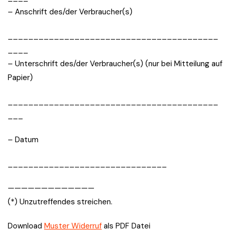
– Anschrift des/der Verbraucher(s)
_________________________________________
____
– Unterschrift des/der Verbraucher(s) (nur bei Mitteilung auf
Papier)
_________________________________________
___
– Datum
_______________________________
—————————————
(*) Unzutreffendes streichen.
Download
Muster Widerruf
als PDF Datei