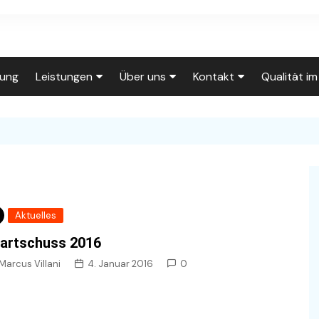
tung
Leistungen
Über uns
Kontakt
Qualität i
Leistungen
Über uns
Click to Call
0202/710240
Wohnungsrenovierung
Unser Team
Wohnungsrenovierung
Anfahrt
Fassadenanstrich
Auf der Baustelle
Individuelle Tapeten
Kontakt
Kreativtechniken
Innungsbetrieb
Wasserschaden
Rückrufwunsch
Aktuelles
Lackierarbeiten
Häufig gestellte Fragen
Lackierarbeiten
artschuss 2016
Impressum
Treppenhausrenovierung
Unsere Räumlichkeiten
Holztreppe
Marcus Villani
4. Januar 2016
0
Datenschutzerklärung
Service für
Gut organisiert
Hausverwaltungen