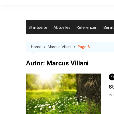
Skip
to
content
Startseite
Aktuelles
Referenzen
Bera
Home
Marcus Villani
Page 6
Autor:
Marcus Villani
St