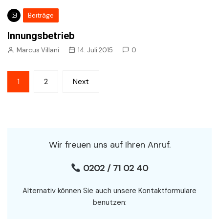
Beiträge
Innungsbetrieb
Marcus Villani
14. Juli 2015
0
Seitennummerierung
1
2
Next
der
Beiträge
Wir freuen uns auf Ihren Anruf.
0202 / 71 02 40
Alternativ können Sie auch unsere Kontaktformulare
benutzen: