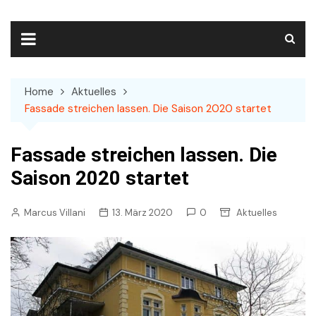
Skip
to
content
Home
Aktuelles
Fassade streichen lassen. Die Saison 2020 startet
Fassade streichen lassen. Die
Saison 2020 startet
Marcus Villani
13. März 2020
0
Aktuelles