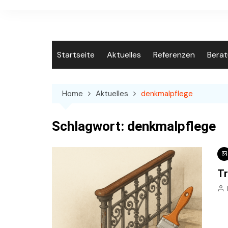
Skip
to
content
Startseite
Aktuelles
Referenzen
Bera
Home
Aktuelles
denkmalpflege
Schlagwort:
denkmalpflege
Tr