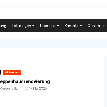
tung
Leistungen
Über uns
Kontakt
Qualität i
Leistungen
Über uns
Click to Call
0202/710240
Wohnungsrenovierung
Unser Team
Wohnungsrenovierung
Anfahrt
Fassadenanstrich
Auf der Baustelle
Individuelle Tapeten
Kontakt
Kreativtechniken
Innungsbetrieb
Wasserschaden
Rückrufwunsch
Aktuelles
Lackierarbeiten
Häufig gestellte Fragen
Lackierarbeiten
eppenhausrenovierung
Impressum
Treppenhausrenovierung
Unsere Räumlichkeiten
Holztreppe
Marcus Villani
17. Mai 2025
Datenschutzerklärung
Service für
Gut organisiert
Hausverwaltungen