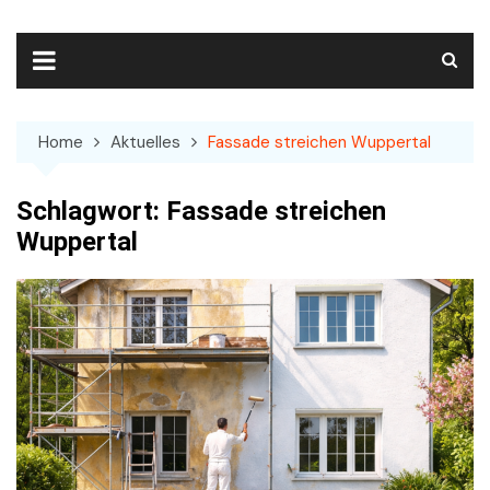
Skip
to
content
Home
Aktuelles
Fassade streichen Wuppertal
Schlagwort:
Fassade streichen
Wuppertal