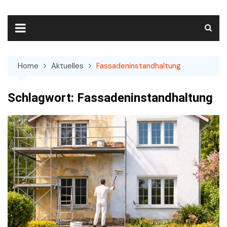
Skip
to
content
Home
Aktuelles
Fassadeninstandhaltung
Schlagwort:
Fassadeninstandhaltung