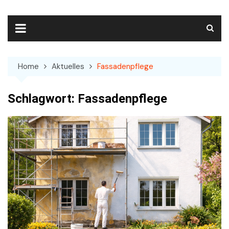
Skip
to
content
Home
Aktuelles
Fassadenpflege
Schlagwort:
Fassadenpflege