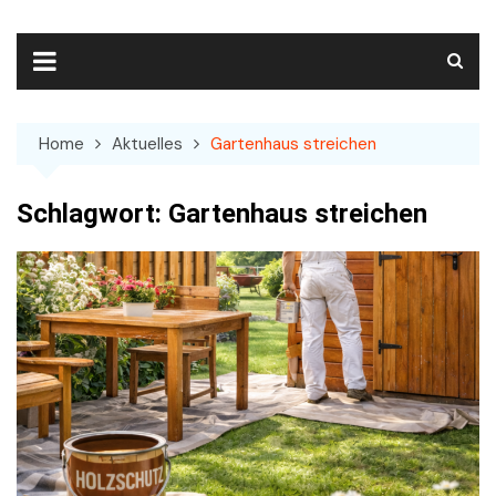
Skip
to
content
Home
Aktuelles
Gartenhaus streichen
Schlagwort:
Gartenhaus streichen