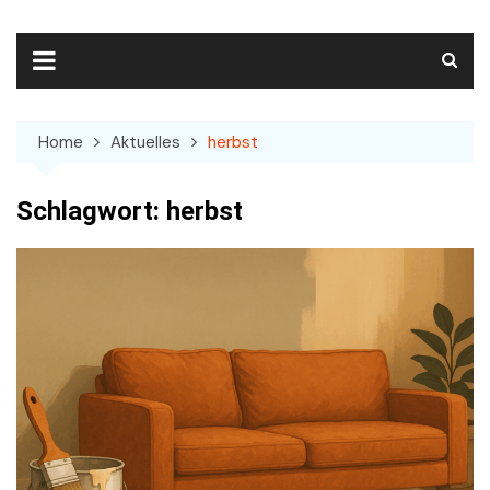
Skip
to
content
Home
Aktuelles
herbst
Schlagwort:
herbst