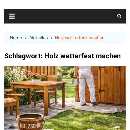
Skip
to
content
Home
Aktuelles
Holz wetterfest machen
Schlagwort:
Holz wetterfest machen