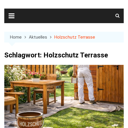
Skip
to
content
Home
Aktuelles
Holzschutz Terrasse
Schlagwort:
Holzschutz Terrasse