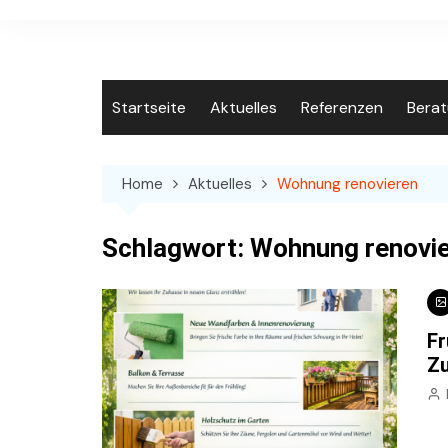
Skip
to
content
Startseite
Aktuelles
Referenzen
Bera
Home
Aktuelles
Wohnung renovieren
Schlagwort:
Wohnung renovi
Fr
Z