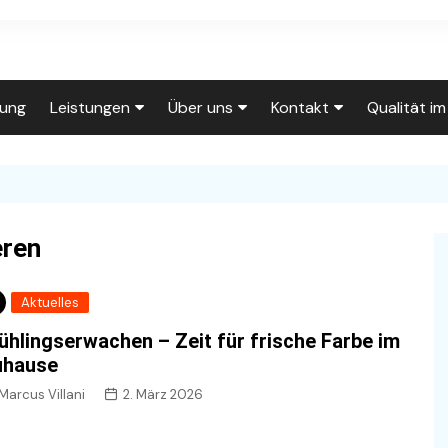
tung
Leistungen
Über uns
Kontakt
Qualität i
Leistungen
Über uns
Click to Call
0202/710240
Wohnungsrenovierung
Unser Team
Wohnungsrenovierung
Anfahrt
Fassadenanstrich
Auf der Baustelle
Individuelle Tapeten
eren
Kontakt
Kreativtechniken
Innungsbetrieb
Wasserschaden
Rückrufwunsch
Aktuelles
Lackierarbeiten
Häufig gestellte Fragen
Lackierarbeiten
ühlingserwachen – Zeit für frische Farbe im
Impressum
Treppenhausrenovierung
Unsere Räumlichkeiten
Holztreppe
uhause
Datenschutzerklärung
Marcus Villani
2. März 2026
Service für
Gut organisiert
Hausverwaltungen