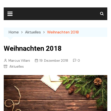
Skip
to
content
Home
Aktuelles
Weihnachten 2018
Weihnachten 2018
Marcus Villani
19. Dezember 2018
0
Aktuelles