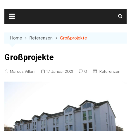
Skip
to
content
Home
Referenzen
Großprojekte
Großprojekte
Marcus Villani
17. Januar 2021
0
Referenzen